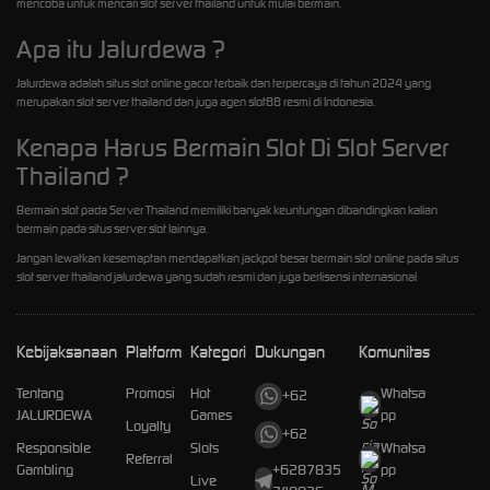
mencoba untuk mencari slot server thailand untuk mulai bermain.
Apa itu Jalurdewa ?
Jalurdewa adalah situs slot online gacor terbaik dan terpercaya di tahun 2024 yang
merupakan slot server thailand dan juga agen slot88 resmi di Indonesia.
Kenapa Harus Bermain Slot Di Slot Server
Thailand ?
Bermain slot pada Server Thailand memiliki banyak keuntungan dibandingkan kalian
bermain pada situs server slot lainnya.
Jangan lewatkan kesemaptan mendapatkan jackpot besar bermain slot online pada situs
slot server thailand jalurdewa yang sudah resmi dan juga berlisensi internasional
Kebijaksanaan
Platform
Kategori
Dukungan
Komunitas
Tentang
Promosi
Hot
Whatsa
+62
JALURDEWA
Games
pp
Loyalty
+62
Responsible
Slots
Whatsa
Referral
Gambling
+6287835
pp
Live