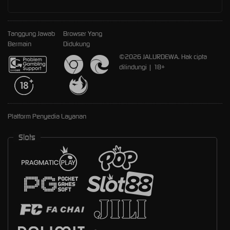
Tanggung Jawab
Browser Yang
Bermain
Didukung
©2026 JALURDEWA. Hak cipta
dilindungi | 18+
Platform Penyedia Layanan
Slots