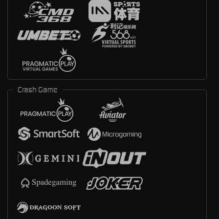
Crash Game