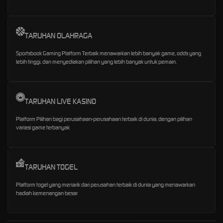
TARUHAN OLAHRAGA
Sportsbook Gaming Platform Terbaik menawarkan lebih banyak game, odds yang
lebih tinggi, dan menyediakan pilihan yang lebih banyak untuk pemain.
TARUHAN LIVE KASINO
Platform Pilihan bagi perusahaan-perusahaan terbaik di dunia, dengan pilihan
variasi game terbanyak
TARUHAN TOGEL
Platform togel yang menarik dari perusahan terbaik di dunia yang menawarkan
hadiah kemenangan besar