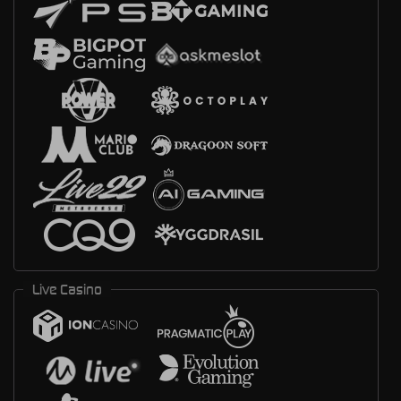
Live Casino