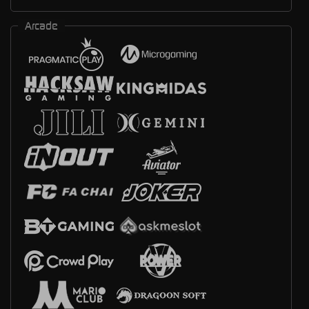
Arcade