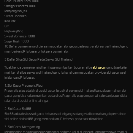
Gate Of Gacot Kaca 1000
Starlight Princess 1000
Mahjong Ways II
Sweet Bonanza
Koi Gate
Qixi
Highway King
Sweet Bonanza 1000
Sugar Rush 1000
10 Daftar permainan slot diatas merupakan slot gacor pada server slot server thailand yang
memberikan JP terbesar untuk para pemain slot.
5 Daftar Situs Slot Gacor Pada Server Slot Thailand
Tidak hanya permainan slot kami juga memberikan bocoran situs
slot gacor
yang bisa kalian
mainkan di situs server slot thailand yang terkenal dan merupakan provider slot gacor saat
ini dengan JP terbesar.
1. Slot Gacor Pragmatic Play
Pragmatic play adalah situs slot gacor terbaik di server slot thailand banyak permainan slot
gacor yang bisa kalian mainkan pada situs Pragmatic play dengan winrate dan jacpot diata
rata-rata situs slot online lainnya.
2. Slot Gacor Slot88
Slot88 adalah situs slot gacor terbaru saat ini yang sedang viral karena banyak permainan
slot online dari slot88 yang memberikan JP terbesar pada saat dimainkan.
3. Slot Gacor Microgaming
Microgaming merupakan situs slot gacor pertama kali di dunia slot yang membawa revolusi