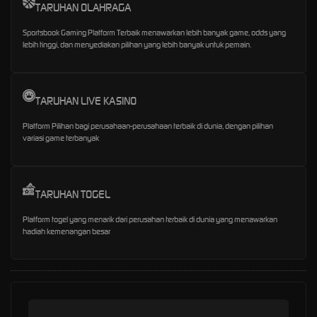
TARUHAN OLAHRAGA
Sportsbook Gaming Platform Terbaik menawarkan lebih banyak game, odds yang
lebih tinggi, dan menyediakan pilihan yang lebih banyak untuk pemain.
TARUHAN LIVE KASINO
Platform Pilihan bagi perusahaan-perusahaan terbaik di dunia, dengan pilihan
variasi game terbanyak
TARUHAN TOGEL
Platform togel yang menarik dari perusahan terbaik di dunia yang menawarkan
hadiah kemenangan besar