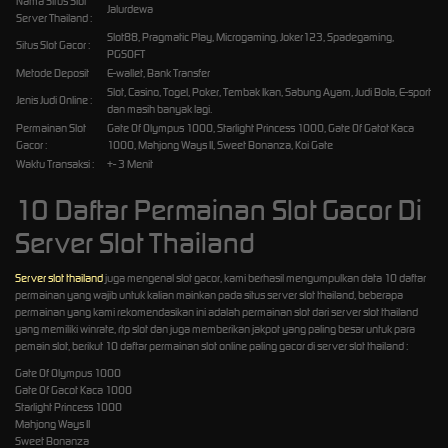
Nama Situs Slot
Jalurdewa
Server Thailand :
Slot88, Pragmatic Play, Microgaming, Joker123, Spadegaming,
Situs Slot Gacor :
PGSOFT
Metode Deposit
E-wallet, Bank Transfer
Slot, Casino, Togel, Poker, Tembak Ikan, Sabung Ayam, Judi Bola, E-sport
Jenis Judi Online :
dan masih banyak lagi.
Permainan Slot
Gate Of Olympus 1000, Starlight Princess 1000, Gate Of Gatot Kaca
Gacor :
1000, Mahjong Ways II, Sweet Bonanza, Koi Gate
Waktu Transaksi :
+- 3 Menit
10 Daftar Permainan Slot Gacor Di
Server Slot Thailand
Server slot thailand
juga mengenal slot gacor, kami berhasil mengumpulkan data 10 daftar
permainan yang wajib untuk kalian mainkan pada situs server slot thailand, beberapa
permainan yang kami rekomendasikan ini adalah permainan slot dari server slot thailand
yang memiliki winrate, rtp slot dan juga memberikan jakpot yang paling besar untuk para
pemain slot, berikut 10 daftar permainan slot online paling gacor di server slot thailand :
Gate Of Olympus 1000
Gate Of Gacot Kaca 1000
Starlight Princess 1000
Mahjong Ways II
Sweet Bonanza