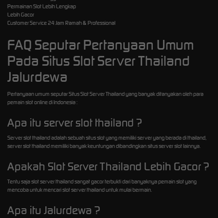
Permainan Slot Lebih Lengkap
Lebih Gacor
Customer Service 24 Jam Ramah & Professional
FAQ Seputar Pertanyaan Umum
Pada Situs Slot Server Thailand
Jalurdewa
Pertanyaan umum seputar Situs Slot Server Thailand yang banyak ditanyakan oleh para
pemain slot online di Indonesia :
Apa itu server slot thailand ?
Server slot thailand adalah sebuah situs slot yang memiliki server yang berada di thailand,
server slot thailand memiliki banyak keuntungan dibandingkan situs server slot lainnya.
Apakah Slot Server Thailand Lebih Gacor ?
Tentu saja slot server thailand sangat gacor terbukti dari banyaknya pemain slot yang
mencoba untuk mencari slot server thailand untuk mulai bermain.
Apa itu Jalurdewa ?