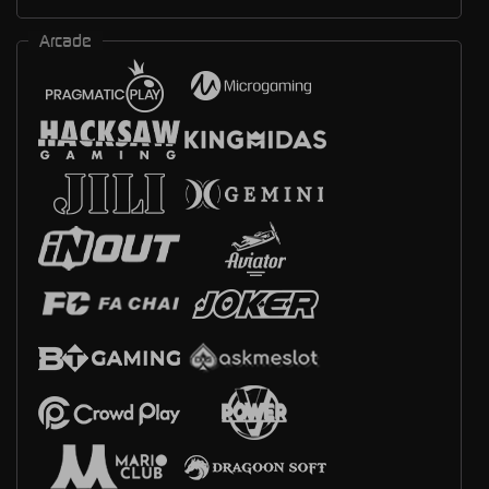
Arcade