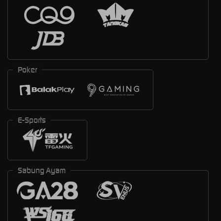
Poker
E-Sports
Sabung Ayam