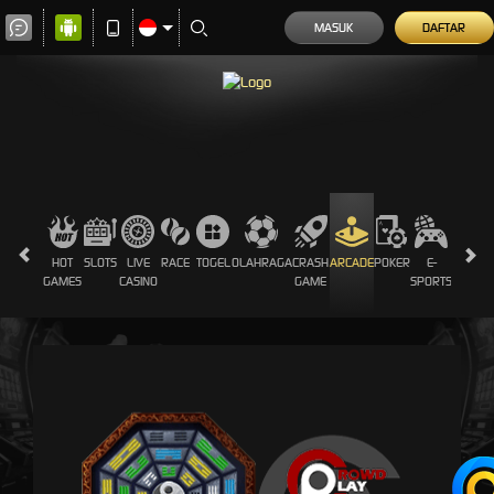
MASUK
DAFTAR
HOT
SLOTS
LIVE
RACE
TOGEL
OLAHRAGA
CRASH
ARCADE
POKER
E-
SABUN
GAMES
CASINO
GAME
SPORTS
AYAM