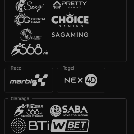
Race
Togel
Olahraga