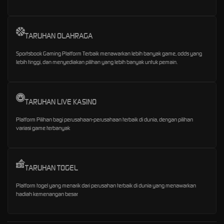
TARUHAN OLAHRAGA
Sportsbook Gaming Platform Terbaik menawarkan lebih banyak game, odds yang
lebih tinggi, dan menyediakan pilihan yang lebih banyak untuk pemain.
TARUHAN LIVE KASINO
Platform Pilihan bagi perusahaan-perusahaan terbaik di dunia, dengan pilihan
variasi game terbanyak
TARUHAN TOGEL
Platform togel yang menarik dari perusahan terbaik di dunia yang menawarkan
hadiah kemenangan besar