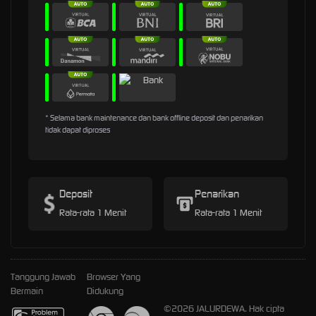
* Selama bank maintenance dan bank offline deposit dan penarikan
tidak dapat diproses
Deposit
Penarikan
Rata-rata 1 Menit
Rata-rata 1 Menit
Tanggung Jawab
Browser Yang
Bermain
Didukung
©2026 JALURDEWA. Hak cipta