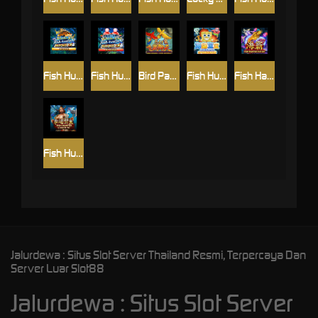
Fish Hunter 2 EX-Newbie
Fish Hunter 2 EX-My Club
Bird Paradise
Fish Hunter Spongebob
Fish Haiba
Fish Hunting: Li Kui Pi Yu
Jalurdewa : Situs Slot Server Thailand Resmi, Terpercaya Dan
Server Luar Slot88
Jalurdewa : Situs Slot Server