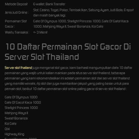
Metode Deposit
E-wallet, Bank Transfer
Slot, Casino, Togel, Poker, Tembak Ikan, Sabung Ayam, Judi Bola, E-sport
Jenis Judi Online :
dan masih banyak lagi.
Permainan Slot
Gate Of Olympus 1000, Starlight Princess 1000, Gate Of Gatot Kaca
Gacor :
1000, Mahjong Ways II, Sweet Bonanza, Koi Gate
Waktu Transaksi :
+- 3 Menit
10 Daftar Permainan Slot Gacor Di
Server Slot Thailand
Server slot thailand
juga mengenal slot gacor, kami berhasil mengumpulkan data 10 daftar
permainan yang wajib untuk kalian mainkan pada situs server slot thailand, beberapa
permainan yang kami rekomendasikan ini adalah permainan slot dari server slot thailand
yang memiliki winrate, rtp slot dan juga memberikan jakpot yang paling besar untuk para
pemain slot, berikut 10 daftar permainan slot online paling gacor di server slot thailand :
Gate Of Olympus 1000
Gate Of Gacot Kaca 1000
Starlight Princess 1000
Mahjong Ways II
Sweet Bonanza
Koi Gate
Qixi
Highway King