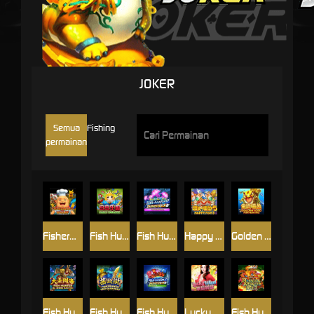
JOKER
Semua
Fishing
permainan
Fisherman's Wharf
Fish Hunter Insect Paradise
Fish Hunter 2 EX-Pro
Happy Fish 5
Golden Toad Fish Hunting
Fish Hunting: Da Sheng Nao Hai
Fish Hunting: Yao Qian Shu
Fish Hunter 2 EX-Novice
Lucky Wheel
Fish Hunter Monster Awaken