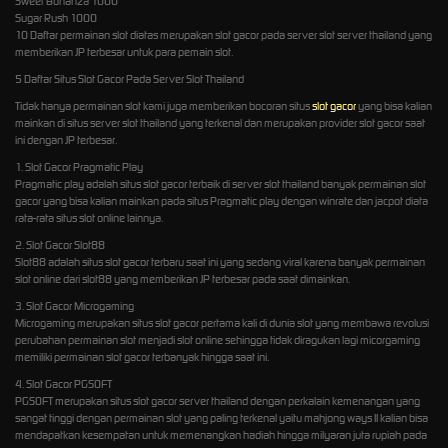
Sweet Bonanza 1000
Sugar Rush 1000
10 Daftar permainan slot diatas merupakan slot gacor pada server slot server thailand yang
memberikan JP terbesar untuk para pemain slot.
5 Daftar Situs Slot Gacor Pada Server Slot Thailand
Tidak hanya permainan slot kami juga memberikan bocoran situs
slot gacor
yang bisa kalian
mainkan di situs server slot thailand yang terkenal dan merupakan provider slot gacor saat
ini dengan JP terbesar.
1. Slot Gacor Pragmatic Play
Pragmatic play adalah situs slot gacor terbaik di server slot thailand banyak permainan slot
gacor yang bisa kalian mainkan pada situs Pragmatic play dengan winrate dan jacpot diata
rata-rata situs slot online lainnya.
2. Slot Gacor Slot88
Slot88 adalah situs slot gacor terbaru saat ini yang sedang viral karena banyak permainan
slot online dari slot88 yang memberikan JP terbesar pada saat dimainkan.
3. Slot Gacor Microgaming
Microgaming merupakan situs slot gacor pertama kali di dunia slot yang membawa revolusi
perubahan permainan slot menjadi slot online sehingga tidak diragukan lagi micorgaming
memiliki permainan slot gacor terbanyak hingga saat ini.
4. Slot Gacor PGSOFT
PGSOFT merupakan situs slot gacor server thailand dengan perkalain kemenangan yang
sangat tinggi dengan permainan slot yang paling terkenal yaitu mahjong ways II kalian bisa
mendapatkan kesempatan untuk memenangkan hadiah hingga milyaran juta rupiah pada